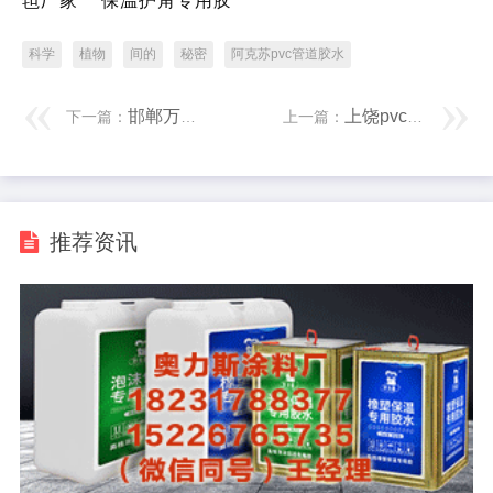
毡厂家
保温护角专用胶
科学
植物
间的
秘密
阿克苏pvc管道胶水
邯郸万能胶厂家 伊朗革命卫队部署新型弹道弹 射程达2000公里
上饶pvc管道管件胶 遇到下面10种人要多个心眼
下一篇：
上一篇：
推荐资讯