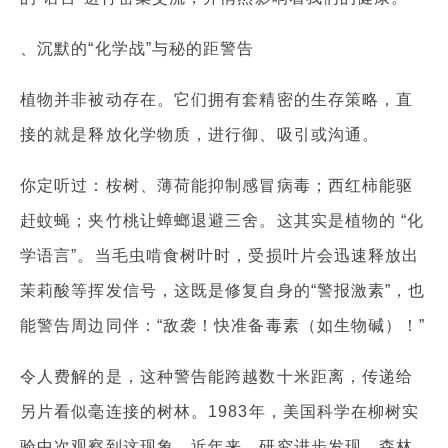
、沉默的“化学战”与秘的距警告
植物并非被动存在。它们拥有套精密的生存策略，直
接的就是释放化学物质，进行御、吸引或沟通。
你定听过：桉树、薄荷能抑制感冒病毒；西红柿能驱
赶蚊蝇；夹竹桃让蟑螂退避三舍。这其实是植物的 “化
学语言”。当毛虫啃食树叶时，受损叶片会迅速释放出
茉莉酸等挥发信号，这既是修复自身的“警报激素”，也
能警告周边同伴：“敌袭！快准备毒素（如生物碱）！”
令人费解的是，这种警告能跨越数十米距离，传递给
另片看似毫连接的树林。1983年，美国科学在柳树实
验中次观察到这现象。近年来，研究进步发现，森林