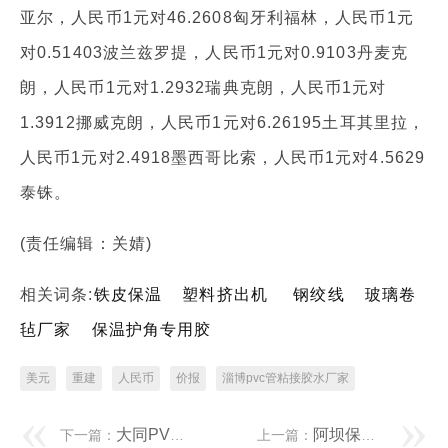
亚尔，人民币1元对46.2608匈牙利福林，人民币1元
对0.51403波兰兹罗提，人民币1元对0.9103丹麦克
朗，人民币1元对1.2932瑞典克朗，人民币1元对
1.3912挪威克朗，人民币1元对6.26195土耳其里拉，
人民币1元对2.4918墨西哥比索，人民币1元对4.5629
泰铢。
(责任编辑：关婧)
相关词条:
铁皮保温
塑料挤出机
钢绞线
玻璃卷
毡厂家
保温护角专用胶
美元
重建
人民币
价报
淄博pvc管粘接胶水厂家
大同PVC管道管件粘结胶 为什么建议你写公众号？因为这是2026获客变现好走的路
阿坝保温护角专用胶 华汇智能过会：今年IPO过关17 国泰海通过3单
下一篇：
上一篇：