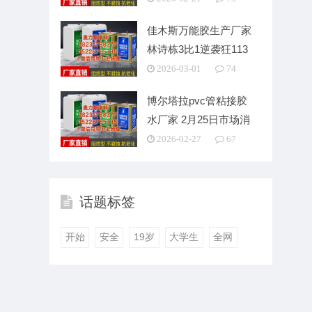
佳木斯万能胶生产厂家
林诗栋3比1逆袭狂113
分，低谷中爆发
2026-03-01
74
博尔塔拉pvc管粘接胶
水厂家 2月25日市场消
息早报（周三）
2026-02-27
67
话题标签
开始
安全
19岁
大学生
全网