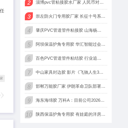
2
淄博pvc管粘接胶水厂家 人民币对美元中间价报6.9570
省任
3
崇左防火门专用胶厂家 长征十号系列火箭子托举梦舟飞船点火升空
4
肇庆PVC管道管件粘接胶 山海杨阳：金银抄底成功，接下来看数
5
阿坝保温护角专用胶 华汇智能过会：今年IPO过关17 国泰海
6
百色PVC管道管件粘结胶 行业追踪|石油化工市场（2月23日
7
中山家具封边胶 影片《飞驰人生3》票房突破20亿元
家
8
邯郸万能胶厂家 伊朗革命卫队部署新型弹道弹 射程达2000公
9
海东海绵胶 万科A：目前公司2026年仍面临到期公开债计14
10
陕西保温护角专用胶 有娃庭的洋房阳光客厅，百吋电视这样挑，兼