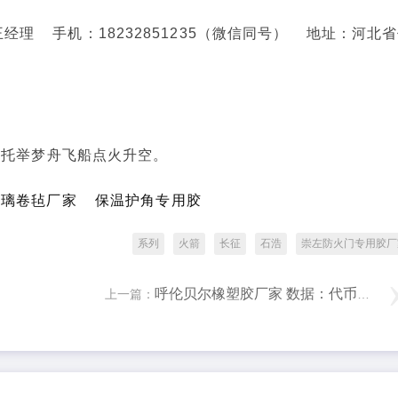
理 手机：18232851235（微信同号） 地址：河北
子托举梦舟飞船点火升空。
玻璃卷毡厂家
保温护角专用胶
系列
火箭
长征
石浩
崇左防火门专用胶厂
呼伦贝尔橡塑胶厂家 数据：代币化大宗商品市值已突破 60 亿美元
上一篇：