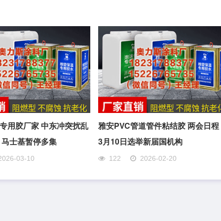
专用胶厂家 中东冲突扰乱
雅安PVC管道管件粘结胶 两会日程
 马士基暂停多集
3月10日选举新届国机构
2026-03-10
122
2026-02-20