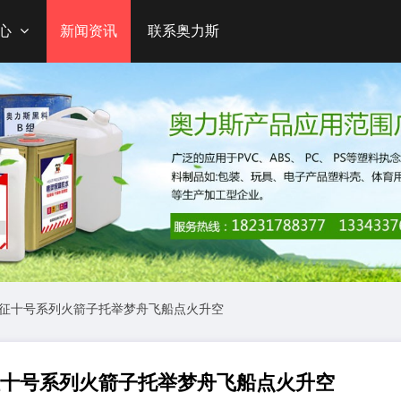
心
新闻资讯
联系奥力斯
 长征十号系列火箭子托举梦舟飞船点火升空
征十号系列火箭子托举梦舟飞船点火升空