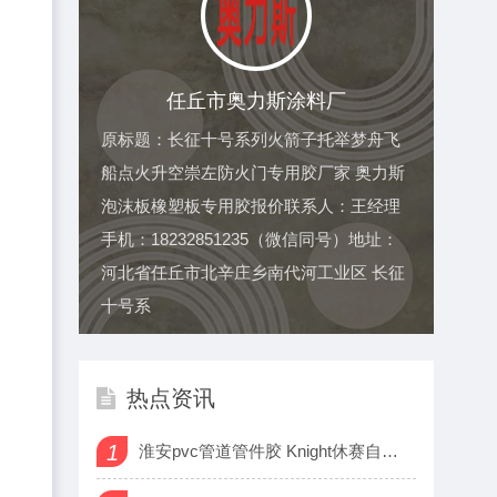
任丘市奥力斯涂料厂
原标题：长征十号系列火箭子托举梦舟飞
船点火升空崇左防火门专用胶厂家 奥力斯
泡沫板橡塑板专用胶报价联系人：王经理
手机：18232851235（微信同号）地址：
河北省任丘市北辛庄乡南代河工业区 长征
十号系
热点资讯
1
淮安pvc管道管件胶 Knight休赛自证，“手其随”火了！