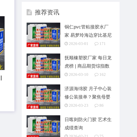
推荐资讯
铜仁pvc管粘接胶水厂
家 易梦玲海边穿比基尼
身材火辣 披透视
2026-03-01
171
抚顺橡塑胶厂家 每日龙
虎榜 | 商品期货综指数
下跌1.53
2026-03-10
162
丨
济源海绵胶 月子中心装
修公装接单？聚焦母婴
场景，
2026-03-23
86
日喀则防火门胶 艺术生
成绩查询
2026-02-21
75