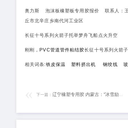
奥力斯 泡沫板橡塑板专用胶报价 联系人：王经
丘市北辛庄乡南代河工业区
长征十号系列火箭子托举梦舟飞船点火升空
刚刚，
PVC管道管件粘结胶
长征十号系列火箭
相关词条:
铁皮保温
塑料挤出机
钢绞线
辽宁橡塑专用胶 内蒙古：“冰雪励行”全民成长计划让大众共赴冰雪之约
下一篇：