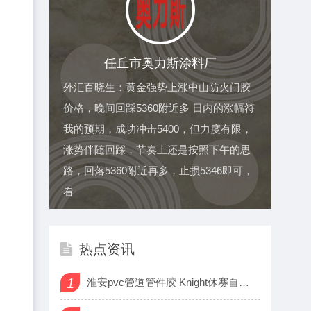
任丘市奥力斯涂料厂
外汇百晓生：黄金强势上涨中山防火门胶
价格，晚间回踩5360附近多 日内的涨幅符
我的预期，成功冲击5400，但力度有限，
涨势伴随回踩，节奏上还是按照下午的思
路，回落5360附近再多，止损5346即可，
看
热点资讯
1
淮安pvc管道管件胶 Knight休赛自证，“手其随”火了！