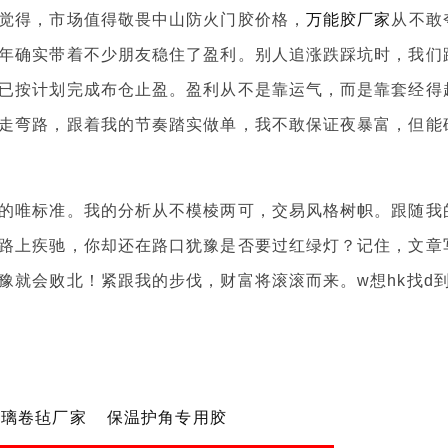
觉得，市场值得敬畏中山防火门胶价格，
万能胶厂家
从不敢
年确实带着不少朋友稳住了盈利。别人追涨跌踩坑时，我们
已按计划完成布仓止盈。盈利从不是靠运气，而是靠套经得
走弯路，跟着我的节奏踏实做单，我不敢保证夜暴富，但能
的唯标准。我的分析从不模棱两可，交易风格树帜。跟随我
路上疾驰，你却还在路口犹豫是否要过红绿灯？记住，文章
就会败北！紧跟我的步伐，财富将滚滚而来。w想hk找d到
玻璃卷毡厂家
保温护角专用胶