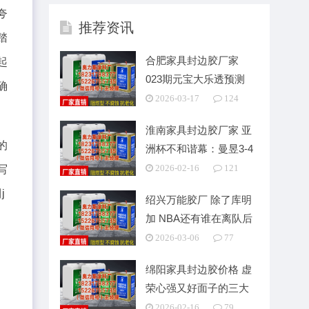
夸
推荐资讯
踏
合肥家具封边胶厂家
起
023期元宝大乐透预测
确
号：后区5码荐
2026-03-17
124
淮南家具封边胶厂家 亚
的
洲杯不和谐幕：曼昱3-4
孙颖莎 比输球
写
2026-02-16
121
j
绍兴万能胶厂 除了库明
加 NBA还有谁在离队后
迎来生涯大爆发
2026-03-06
77
绵阳家具封边胶价格 虚
荣心强又好面子的三大
星座男
2026-02-16
79