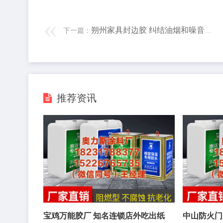
朔州家具封边胶 纠结油烟和噪音? 适庭的, 其实是半开放厨房!
下一篇：
推荐资讯
宝鸡万能胶厂 知名连锁店外吃出纸
中山防火门