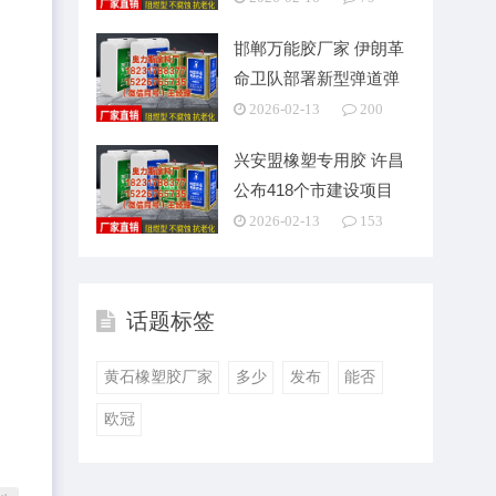
邯郸万能胶厂家 伊朗革
命卫队部署新型弹道弹
射程达2000公
2026-02-13
200
兴安盟橡塑专用胶 许昌
公布418个市建设项目
2026-02-13
153
话题标签
黄石橡塑胶厂家
多少
发布
能否
欧冠