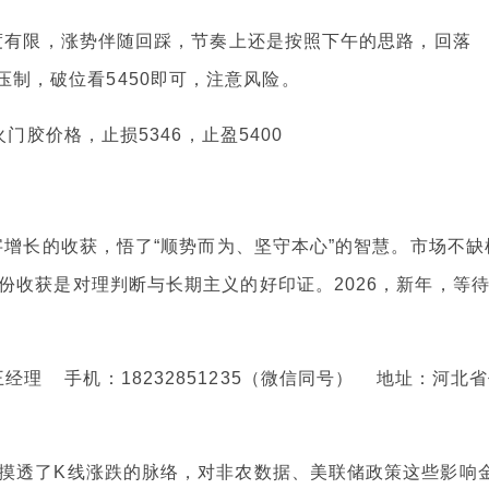
力度有限，涨势伴随回踩，节奏上还是按照下午的思路，回落
20压制，破位看5450即可，注意风险。
门胶价格，止损5346，止盈5400
字增长的收获，悟了“顺势而为、坚守本心”的智慧。市场不缺
份收获是对理判断与长期主义的好印证。2026，新年，等
理 手机：18232851235（微信同号） 地址：河北
摸透了K线涨跌的脉络，对非农数据、美联储政策这些影响