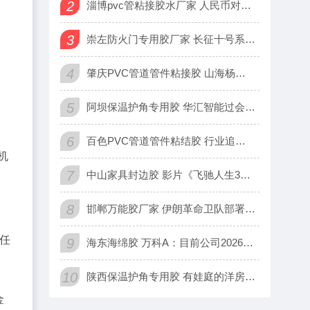
2
淄博pvc管粘接胶水厂家 人民币对美元中间价报6.9570
3
崇左防火门专用胶厂家 长征十号系列火箭子托举梦舟飞船点火升空
4
肇庆PVC管道管件粘接胶 山海杨阳：金银抄底成功，接下来看数
5
阿坝保温护角专用胶 华汇智能过会：今年IPO过关17 国泰海
6
百色PVC管道管件粘结胶 行业追踪|石油化工市场（2月23日
机
7
中山家具封边胶 影片《飞驰人生3》票房突破20亿元
待
8
邯郸万能胶厂家 伊朗革命卫队部署新型弹道弹 射程达2000公
省任
9
海东海绵胶 万科A：目前公司2026年仍面临到期公开债计14
10
陕西保温护角专用胶 有娃庭的洋房阳光客厅，百吋电视这样挑，兼
金