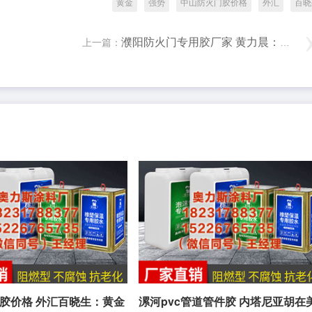
黄金
强势
中山防火门胶价格
外汇
百晓
濮阳防火门专用胶厂家 黄力晨：中东紧张局势急剧升温 避险买盘支撑黄金上涨
上一篇：
胶价格 外汇百晓生：黄金
漯河pvc管道管件胶 内塔尼亚胡在